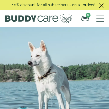
Skip
10% discount for all subscribers - on all orders!
to
content
0