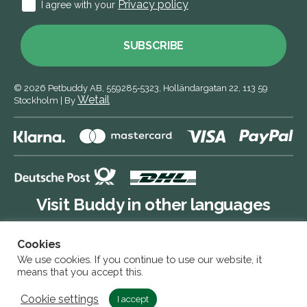
Privacy policy
I agree with your
SUBSCRIBE
© 2026
Petbuddy AB,
559285‑5323,
Holländargatan 22, 113 59
Wetail
Stockholm
|
By
Visit Buddy in other languages
Cookies
Buddy DE
We use cookies. If you continue to use our website, it
means that you accept this.
Buddy SE
Cookie settings
I accept