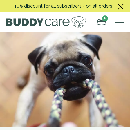
Skip
10% discount for all subscribers - on all orders!
to
content
0