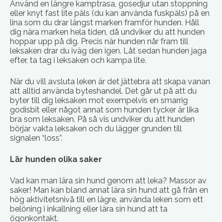
Använd en längre kamptrasa, gosedjur utan stoppning
eller knyt fast lite päls (du kan använda fuskpäls) på en
lina som du drar längst marken framför hunden. Håll
dig nära marken hela tiden, då undviker du att hunden
hoppar upp på dig. Precis när hunden når fram till
leksaken drar du iväg den igen. Låt sedan hunden jaga
efter, ta tag i leksaken och kampa lite.
När du vill avsluta leken är det jättebra att skapa vanan
att alltid använda byteshandel. Det går ut på att du
byter till dig leksaken mot exempelvis en smarrig
godisbit eller något annat som hunden tycker är lika
bra som leksaken. På så vis undviker du att hunden
börjar vakta leksaken och du lägger grunden till
signalen “loss”.
Lär hunden olika saker
Vad kan man lära sin hund genom att leka? Massor av
saker! Man kan bland annat lära sin hund att gå från en
hög aktivitetsnivå till en lägre, använda leken som ett
belöning i inkallning eller lära sin hund att ta
ögonkontakt.