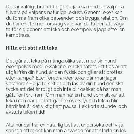
Det är väldigt bra att tidigt börja leka med sin valp! Ta
tillvara på valpens naturliga leklust. Genom leken kan
du forma fram olika beteenden och bygga relation. Om
du har en lite mer försiktig valp kan du få den att våga
ta för sig genom att leka och exempelvis jaga efter en
kamptrasa.
Hitta ett sätt att leka
Det går att leka på många olika sätt med sin hund,
exempelvis med leksaker eller leka tafatt. Ett tips är att
utgå ifrån din hund, är den fysisk och gillar att brottas
eller kampa? Eller föredrar den lekar där man jagar
varandra? Börja försiktigt och läs av din hund den ska
tycka att det är roligt och inte blir osäker, då har man
gått för fort fram. Om man har en hund som älskar att
leka men där det lätt går lite överstyr och leken blir
hårdhänt är det viktigt att pausa. Lek korta stunder och
avsluta leken i tid!
Alla hundar har en naturlig lust att undersöka och vilja
springa efter, det kan man använda för att starta en lek.