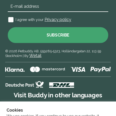
Privacy policy
I agree with your
SUBSCRIBE
© 2026
Petbuddy AB,
559285‑5323,
Holländargatan 22, 113 59
Wetail
Stockholm
|
By
Visit Buddy in other languages
Cookies
Buddy DE
We use cookies. If you continue to use our website, it