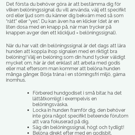
Det första du behöver göra är att bestämma dig för
vilken belöningssignal du vill använda, välj ett specifikt
ord eller ljud som du känner dig bekväm med så som
“rätt” eller “yes”. Du kan även ha en klicker (det är en
liten dosa med en knapp på, när man trycker på
knappen avger den ett klickljud = belöningssignal).
När du har valt din belöningssignal är det dags att lära
hunden att koppla ihop signalen med en riktigt bra
belöning! Välj en belöning som din hund tycker väldigt
mycket om, här är det enklast att arbeta med godis
eller mat eftersom man kommer att belöna hunden
många gånger. Börja träna i en störningsfri miljö, gärna
inomhus.
Förbered hundgodiset i små bitar, ha det
lättåtkomligt i exempelvis en
belöningsväska.
Locka in hunden framför dig, den behöver
inte göra något specifikt beteende förutom
att vara fokuserad på dig.
Säg din belöningssignal, högt och tydligt!
Belöna direkt efter med en godisbit.