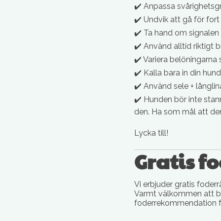
✔️ Anpassa svårighetsg
✔️ Undvik att gå för for
✔️ Ta hand om signalen - 
✔️ Använd alltid riktigt 
✔️ Variera belöningarna
✔️ Kalla bara in din hu
✔️ Använd sele + långlin
✔️ Hunden bör inte stann
den. Ha som mål att den
Lycka till!
Gratis f
Vi erbjuder gratis foderr
Varmt välkommen att bo
foderrekommendation fö