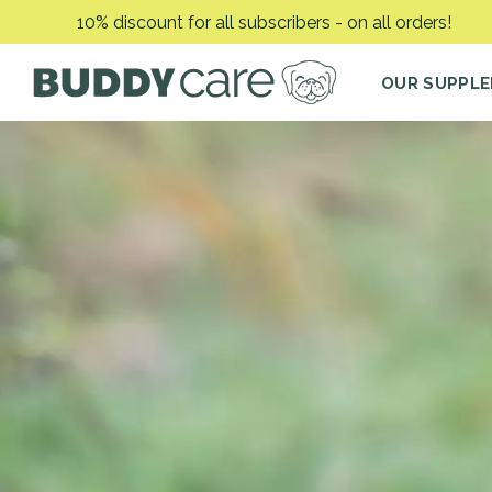
Skip
10% discount for all subscribers - on all orders!
to
content
OUR SUPPL