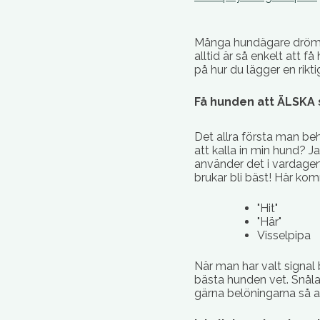
Många hundägare drömm
alltid är så enkelt att f
på hur du lägger en rikti
Få hunden att ÄLSKA 
Det allra första man beh
att kalla in min hund?
använder det i vardagen 
brukar bli bäst! Här kom
"Hit"
"Här"
Visselpipa
När man har valt signal 
bästa hunden vet. Snåla 
gärna belöningarna så a