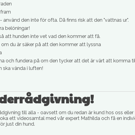
raden
t fram
använd den inte för ofta. Då finns risk att den "vattnas ur".
bra belöningar!
 så att hunden inte vet vad den kommer att få.
nd om du är säker på att den kommer att lyssna
a
a och fundera på om den tycker att det är värt att komma till 
 ska vända i luften!
oderrådgivning!
ådgivning till alla - oavsett om du redan är kund hos oss eller 
ka ett videosamtal med vår expert Mathilda och få en indi
r just din hund.