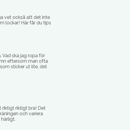
vet också att det inte
om lockar! Här får du tips
. Vad ska jag ropa för
namn eftersom man ofta
om sticker ut lite, det
ktigt riktigt bra! Det
träningen och variera
härligt.