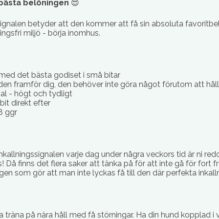
 bästa belöningen
😍
signalen betyder att den kommer att få sin absoluta favoritbel
ingsfri miljö - börja inomhus.
ed det bästa godiset i små bitar
den framför dig, den behöver inte göra något förutom att håll
al - högt och tydligt
it direkt efter
8 ggr
kallningssignalen varje dag under några veckors tid är ni redo
 Då finns det flera saker att tänka på för att inte gå för fort 
en som gör att man inte lyckas få till den där perfekta inkall
ja träna på nära håll med få störningar. Ha din hund kopplad i v