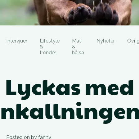
Intervjuer
Lifestyle
Mat
Nyheter
Övrig
&
&
trender
hälsa
Lyckas med
inkallningen
Posted on
by
fanny