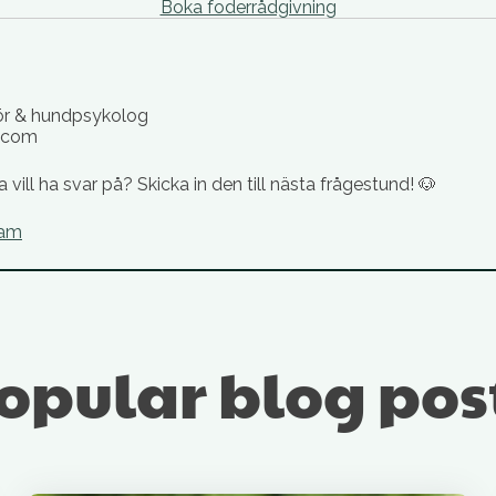
Boka foderrådgivning
tör & hundpsykolog
.com
vill ha svar på? Skicka in den till nästa frågestund! 🐶
ram
opular blog pos