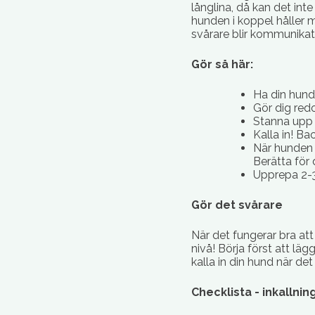
långlina, då kan det int
hunden i koppel håller 
svårare blir kommunikat
Gör så här:
Ha din hund 
Gör dig red
Stanna upp 
Kalla in! Ba
När hunden 
Berätta för
Upprepa 2-
Gör det svårare
När det fungerar bra att 
nivå! Börja först att lä
kalla in din hund när d
Checklista - inkallnin