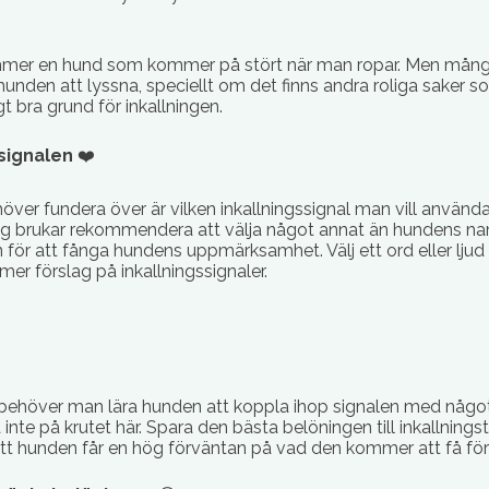
er en hund som kommer på stört när man ropar. Men många 
å hunden att lyssna, speciellt om det finns andra roliga saker s
gt bra grund för inkallningen.
signalen
❤️
över fundera över är vilken inkallningssignal man vill använda
 Jag brukar rekommendera att välja något annat än hundens 
för att fånga hundens uppmärksamhet. Välj ett ord eller ljud s
mer förslag på inkallningssignaler.
behöver man lära hunden att koppla ihop signalen med något ri
inte på krutet här. Spara den bästa belöningen till inkallnings
tt hunden får en hög förväntan på vad den kommer att få för 