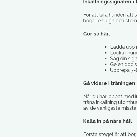
Inkallningssignalen =
För att lära hunden att 
börja i en lugn och störn
Gör så här:
Ladda upp m
Locka i hun
Säg din sign
Ge en godisb
Upprepa 7-
Gå vidare i träningen
När du har jobbat med in
träna inkallning utomhus!
av de vanligaste misstag
Kalla in på nära håll
Första steget är att bör