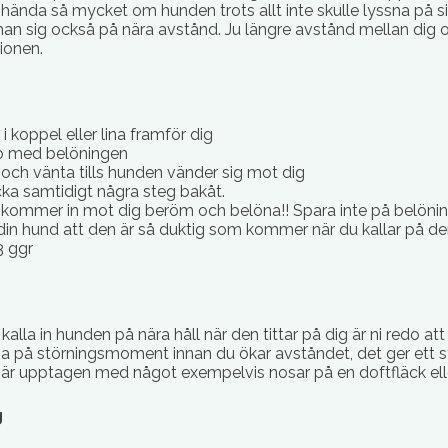
e hända så mycket om hunden trots allt inte skulle lyssna på 
man sig också på nära avstånd. Ju längre avstånd mellan dig 
ionen.
i koppel eller lina framför dig
o med belöningen
och vänta tills hunden vänder sig mot dig
cka samtidigt några steg bakåt.
kommer in mot dig beröm och belöna!! Spara inte på belön
 din hund att den är så duktig som kommer när du kallar på de
3 ggr
kalla in hunden på nära håll när den tittar på dig är ni redo att 
gga på störningsmoment innan du ökar avståndet, det ger ett sta
et är upptagen med något exempelvis nosar på en doftfläck ell
g