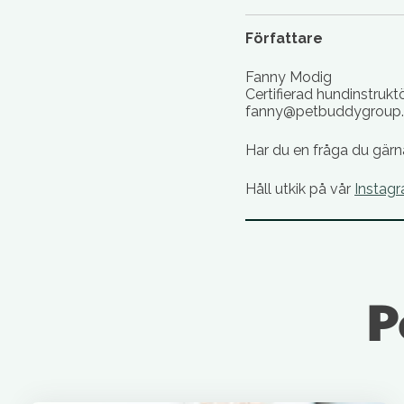
Författare
Fanny Modig
Certifierad hundinstruk
fanny@petbuddygroup
Har du en fråga du gärna 
Håll utkik på vår
Instag
P