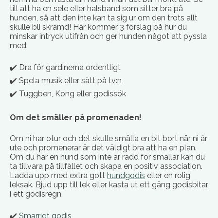
till att ha en sele eller halsband som sitter bra på
hunden, så att den inte kan ta sig ur om den trots allt
skulle bli skrämd! Här kommer 3 förslag på hur du
minskar intryck utifrån och ger hunden något att pyssla
med.
✔️ Dra för gardinerna ordentligt
✔️ Spela musik eller sätt på tv:n
✔️ Tuggben, Kong eller godissök
Om det smäller på promenaden!
Om ni har otur och det skulle smälla en bit bort när ni är
ute och promenerar är det väldigt bra att ha en plan.
Om du har en hund som inte är rädd för smällar kan du
ta tillvara på tillfället och skapa en positiv association.
Ladda upp med extra gott
hundgodis
eller en rolig
leksak. Bjud upp till lek eller kasta ut ett gäng godisbitar
i ett godisregn.
✔️
Smarrigt godis