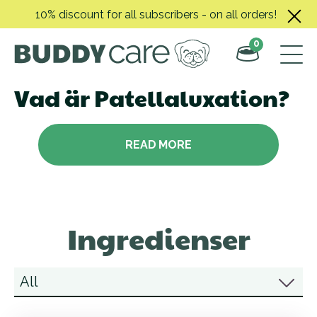
Skip
10% discount for all subscribers - on all orders!
to
content
0
Vad är Patellaluxation?
READ MORE
Ingredienser
All