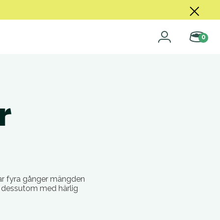
0
r
 har fyra gånger mängden
ar dessutom med härlig