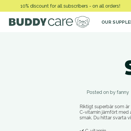
Skip
10% discount for all subscribers - on all orders!
to
content
OUR SUPPL
Posted on
by
fanny
Riktigt superbär som är
C-vitamin jämfört med ap
smak. Du hittar svarta v
✔️ C-vitamin