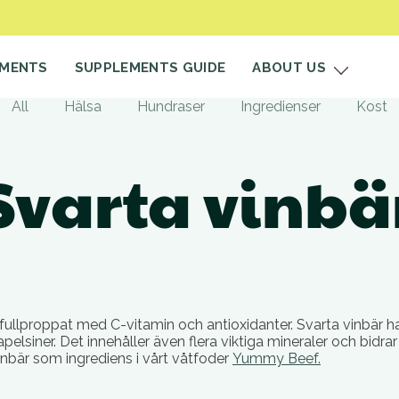
EMENTS
SUPPLEMENTS GUIDE
ABOUT US
All
Hälsa
Hundraser
Ingredienser
Kost
Svarta vinbä
 fullproppat med C-vitamin och antioxidanter. Svarta vinbär
elsiner. Det innehåller även flera viktiga mineraler och bidr
inbär som ingrediens i vårt våtfoder
Yummy Beef.