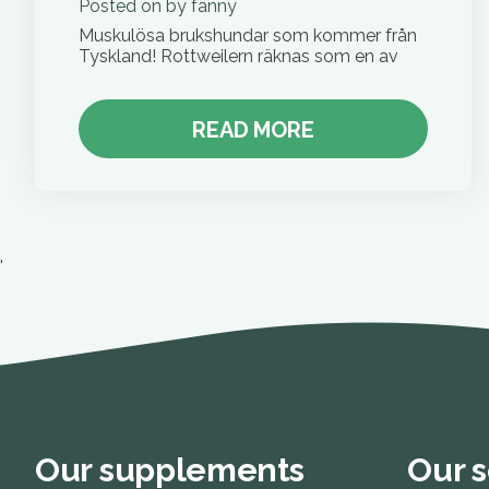
Posted on
by
fanny
Muskulösa brukshundar som kommer från
Tyskland! Rottweilern räknas som en av
READ MORE
'
Our supplements
Our s