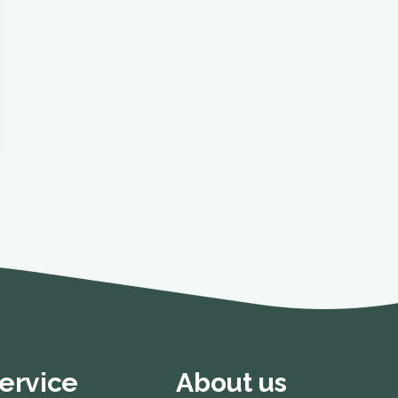
ervice
About us