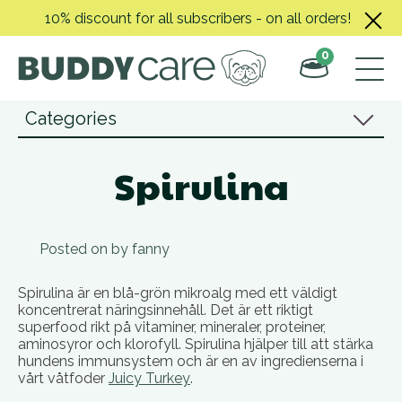
Skip
10% discount for all subscribers - on all orders!
to
content
0
Categories
Spirulina
Posted on
by
fanny
Spirulina är en blå-grön mikroalg med ett väldigt
koncentrerat näringsinnehåll. Det är ett riktigt
superfood rikt på vitaminer, mineraler, proteiner,
aminosyror och klorofyll. Spirulina hjälper till att stärka
hundens immunsystem och är en av ingredienserna i
vårt våtfoder
Juicy Turkey
.