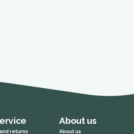
ervice
About us
and returns
About us