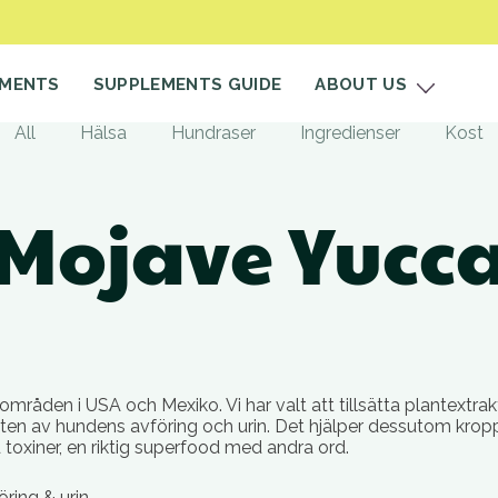
EMENTS
SUPPLEMENTS GUIDE
ABOUT US
All
Hälsa
Hundraser
Ingredienser
Kost
Mojave Yucc
mråden i USA och Mexiko. Vi har valt att tillsätta plantextrak
lukten av hundens avföring och urin. Det hjälper dessutom kropp
 toxiner, en riktig superfood med andra ord.
öring & urin