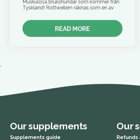
Muskulösa brukshundar som kommer från
Tyskland! Rottweilern räknas som en av
READ MORE
'
Our supplements
Our s
Supplements guide
Refunds 