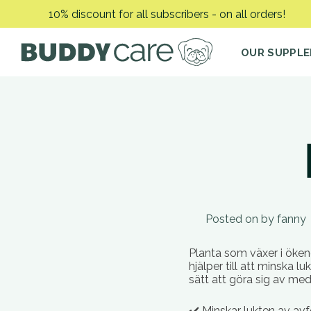
Skip
10% discount for all subscribers - on all orders!
to
content
OUR SUPPL
Posted on
by
fanny
Planta som växer i ökeno
hjälper till att minska 
sätt att göra sig av med
✔️ Minskar lukten av avf