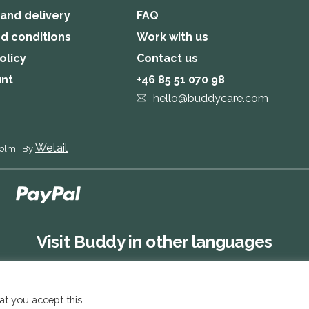
 and delivery
FAQ
d conditions
Work with us
olicy
Contact us
unt
+46 85 51 070 98
hello@buddycare.com
Wetail
holm
|
By
Visit Buddy in other languages
at you accept this.
Buddy SE