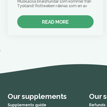
Muskulösa brukshundar som kommer från
Tyskland! Rottweilern räknas som en av
READ MORE
'
Our supplements
Our s
Supplements guide
Refunds 