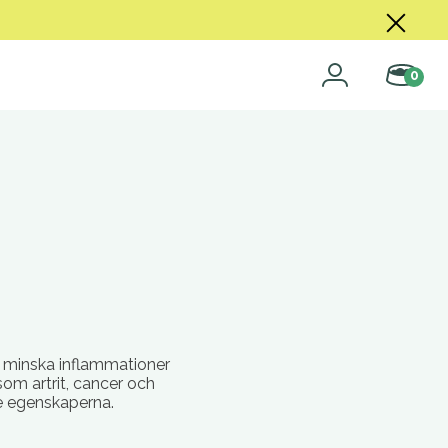
0
tt minska inflammationer
som artrit, cancer och
de egenskaperna.