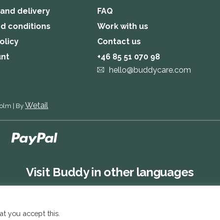
 and delivery
FAQ
d conditions
Work with us
olicy
Contact us
unt
+46 85 51 070 98
hello@buddycare.com
Wetail
holm
|
By
Visit Buddy in other languages
at you accept this.
Buddy SE