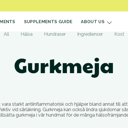
EMENTS
SUPPLEMENTS GUIDE
ABOUT US
All
Hälsa
Hundraser
Ingredienser
Kost
Gurkmeja
 vara starkt antiinflammatorisk och hjälper bland annat till a
effektiv vid sårläkning. Gurkmeja kan också lindra sjukdomar så
tt tillsätta gurkmeja i vår hundmat för de många hälsofrämjan