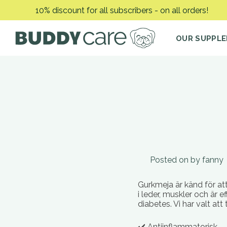
Skip
10% discount for all subscribers - on all orders!
to
content
OUR SUPPL
Posted on
by
fanny
Gurkmeja är känd för att
i leder, muskler och är 
diabetes. Vi har valt a
✔️ Antiinflammatorisk