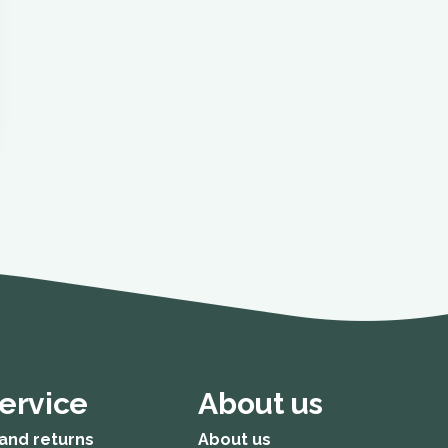
ervice
About us
and returns
About us