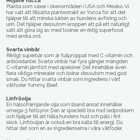
Mojave Yucca
Planta som växer i ökenområden i USA och Mexiko. Vi
har valt att tillsätta plantextrakt av Yucca för att det
hjälper till att minska lukten av hundens avföring och
urin. Det hjälper dessutom kroppen att på ett naturligt
sätt att göra sig av med toxiner, en riktig superfood
med andra ord.
Svarta vinbär
Riktigt superbär som är fullproppat med C-vitamin och
antioxidanter. Svarta vinbär har fyra gånger mängden
C-vitamin jämfört med apelsiner. Det innehåller även
flera viktiga mineraler och bidrar dessutom med god
smak. Du hittar svarta vinbär som ingrediens i vårt
våtfoder Yummy Beef.
Linfröolja
En hälsofrämjande olja som bland annat innehåller
omega-3 fettsyror. Den är speciellt bra mot ledproblem
och hjälper till att hålla hundens hud och päls i fint
skick. Linfröoljan är också en bra källa till energi. Du
hittar det som en av ingredienserna i våra våtfoder.