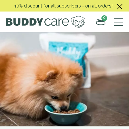
Skip
10% discount for all subscribers - on all orders!
to
content
0