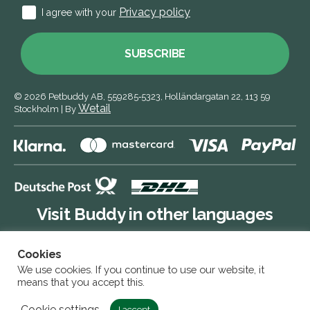
Privacy policy
I agree with your
SUBSCRIBE
© 2026
Petbuddy AB,
559285‑5323,
Holländargatan 22, 113 59
Wetail
Stockholm
|
By
Visit Buddy in other languages
Cookies
Buddy DE
We use cookies. If you continue to use our website, it
means that you accept this.
Buddy SE
Cookie settings
I accept