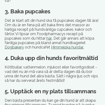
va?
3. Baka pupcakes
Det är klart att din hund ska få pupcakes dagen till ära!
Om du är en fena på att baka finns det massor av
härliga recept på hundvänliga cupcakes, kakor och
tårtor. Vi tipsar om Foodpharmacys recept på
pupcakes som du hittar
här
. Det går annars att köpa
färdiga pupcakes på bland annat hundbageriet
Dogbakery
och hundcafét
Himmelska hundar.
4. Duka upp din hunds favoritmåltid
Köttbullar, vattenmelon, mjukost eller favoritgodiset -
vad det nu än må vara så är detta dagen då du bör
unna din hund det allra bästa. Sätt i några ljus och vips
så har du serverat årets festmåltid!
5. Upptäck en ny plats tillsammans
Den bästa presenten du kan ge din hund är att skapa
fina minnen tillsammans. Ta med hunden på äventyr