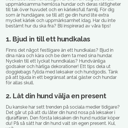
uppmärksamma hemlösa hundar och deras rättigheter
till tak över huvudet och en kärleksfull familj. För dig
som är hundägare, se till att ge din hund lite extra
mycket kärlek och uppmärksamhet idag. Har du inte
bestämt hur du ska fira? Bli inspirerad av våra tips!
1. Bjud in till ett hundkalas
Finns det något festligare än ett hundkalas? Bjud in
dina nära och kära och be dem ta med sina hundar.
Nyckeln till ett lyckat hunndkalas? Hundvänliga
godsaker och härliga dekorationer! Ett tips dela ut
doggiebags fyllda med leksaker och hundgodis. Tänk
på att bjuda in ett begränsat antal gäster och hundar
för allas skull.
2. Låt din hund välja en present
Du kanske har sett trenden på sociala medier tidigare?
Det går ut på att du låter din hund nosa på leksaker i
djuraffären. Den första leksaken din hund nuddar köper
du! På så sätt har din hund valt sin egen present. Kul,