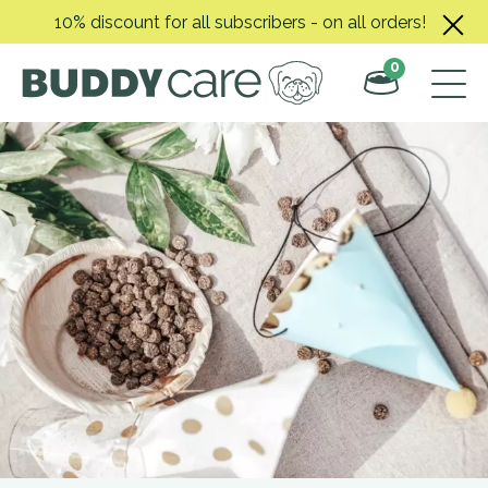
Skip
10% discount for all subscribers - on all orders!
to
content
0