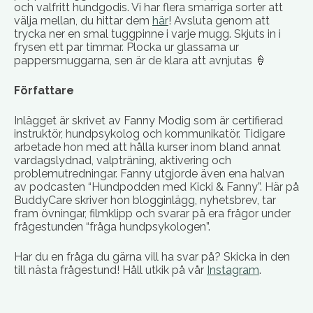
och valfritt hundgodis. Vi har flera smarriga sorter att
välja mellan, du hittar dem
här
! Avsluta genom att
trycka ner en smal tuggpinne i varje mugg. Skjuts in i
frysen ett par timmar. Plocka ur glassarna ur
pappersmuggarna, sen är de klara att avnjutas 🍦
Författare
Inlägget är skrivet av Fanny Modig som är certifierad
instruktör, hundpsykolog och kommunikatör. Tidigare
arbetade hon med att hålla kurser inom bland annat
vardagslydnad, valpträning, aktivering och
problemutredningar. Fanny utgjorde även ena halvan
av podcasten “Hundpodden med Kicki & Fanny”. Här på
BuddyCare skriver hon blogginlägg, nyhetsbrev, tar
fram övningar, filmklipp och svarar på era frågor under
frågestunden “fråga hundpsykologen”.
Har du en fråga du gärna vill ha svar på? Skicka in den
till nästa frågestund! Håll utkik på vår
Instagram
.