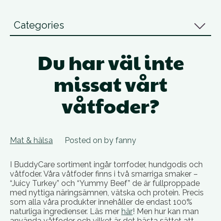
Categories
Du har väl inte
missat vårt
våtfoder?
Mat & hälsa
Posted on
by
fanny
I BuddyCare sortiment ingår torrfoder, hundgodis och
våtfoder. Våra våtfoder finns i två smarriga smaker –
“Juicy Turkey” och “Yummy Beef” de är fullproppade
med nyttiga näringsämnen, vätska och protein. Precis
som alla våra produkter innehåller de endast 100%
naturliga ingredienser. Läs mer
här
! Men hur kan man
använda våtfoder och vilket är det bästa sättet att