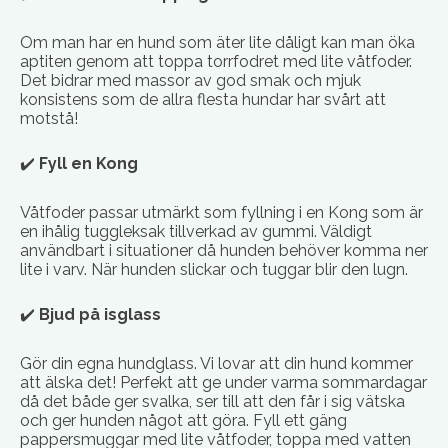
Om man har en hund som äter lite dåligt kan man öka
aptiten genom att toppa torrfodret med lite våtfoder.
Det bidrar med massor av god smak och mjuk
konsistens som de allra flesta hundar har svårt att
motstå!
✔️
Fyll en Kong
Våtfoder passar utmärkt som fyllning i en Kong som är
en ihålig tuggleksak tillverkad av gummi. Väldigt
användbart i situationer då hunden behöver komma ner
lite i varv. När hunden slickar och tuggar blir den lugn.
✔️
Bjud på isglass
Gör din egna hundglass. Vi lovar att din hund kommer
att älska det! Perfekt att ge under varma sommardagar
då det både ger svalka, ser till att den får i sig vätska
och ger hunden något att göra. Fyll ett gäng
pappersmuggar med lite våtfoder, toppa med vatten