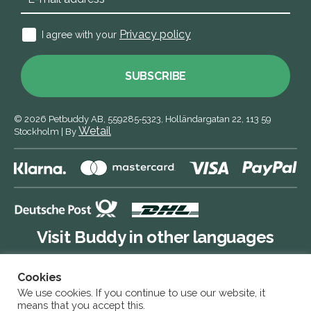
Privacy policy
I agree with your
SUBSCRIBE
© 2026
Petbuddy AB,
559285‑5323,
Holländargatan 22, 113 59
Wetail
Stockholm
|
By
Visit Buddy in other languages
Cookies
Buddy DE
We use cookies. If you continue to use our website, it
means that you accept this.