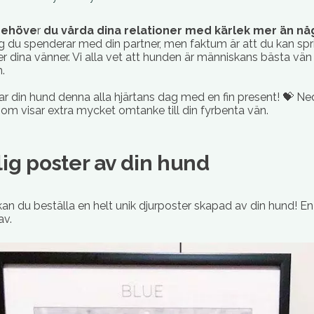
 behöve
r
du vårda dina relationer med kärlek mer än nå
 du spenderar med din partner, men faktum är att du kan spr
ler dina vänner. Vi alla vet att hunden är människans bästa vän
.
r din hund denna alla hjärtans dag med en fin present! 💝 Nedan
som visar extra mycket omtanke till din fyrbenta vän.
lig poster av din hund
an du beställa en helt unik djurposter skapad av din hund! E
av.