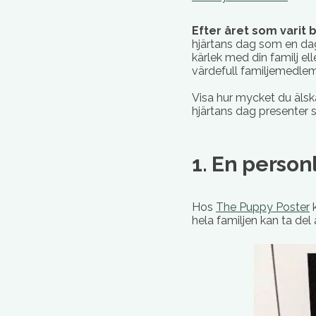
Efter året som varit
hjärtans dag som en dag
kärlek med din familj el
värdefull familjemedlem
Visa hur mycket du älska
hjärtans dag presenter 
1. En person
Hos
The Puppy Poster
k
hela familjen kan ta del 