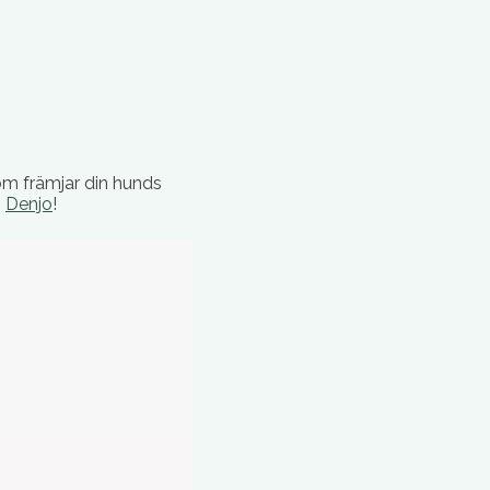
om främjar din hunds
s
Denjo
!