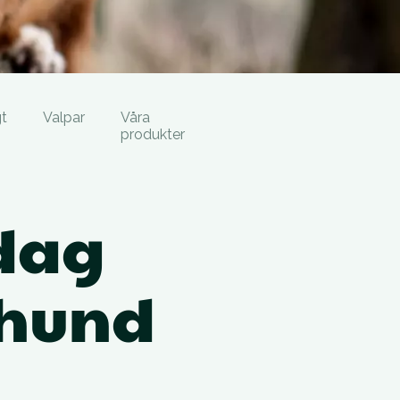
t
Valpar
Våra
produkter
 dag
n hund