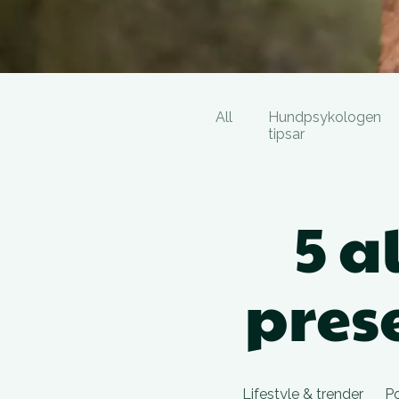
All
Hundpsykologen
tipsar
5 a
prese
Lifestyle & trender
P