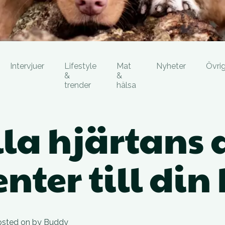
Intervjuer
Lifestyle
Mat
Nyheter
Övrig
&
&
trender
hälsa
lla hjärtans
nter till di
osted on
by
Buddy